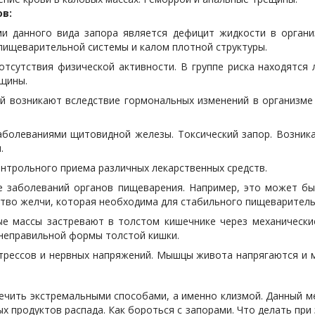
в:
и данного вида запора является дефицит жидкости в органи
пищеварительной системы и калом плотной структуры.
 отсутствия физической активности. В группе риска находятс
нщины.
й возникают вследствие гормональных изменений в организме 
аболеваниями щитовидной железы. Токсический запор. Возник
.
онтрольного приема различных лекарственных средств.
ие заболеваний органов пищеварения. Например, это может б
тво желчи, которая необходима для стабильного пищеваритель
вые массы застревают в толстом кишечнике через механическ
 неправильной формы толстой кишки.
 стрессов и нервных напряжений. Мышцы живота напрягаются 
лечить экстремальными способами, а именно клизмой. Данный м
х продуктов распада. Как бороться с запорами. Что делать при