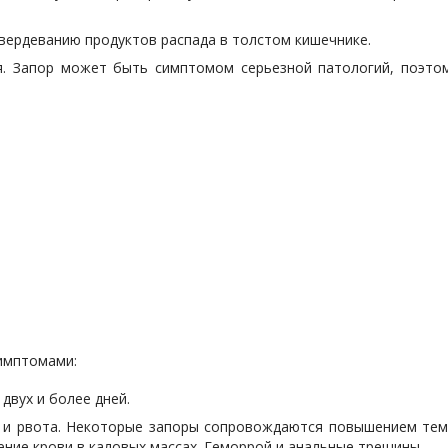
вердеванию продуктов распада в толстом кишечнике.
. Запор может быть симптомом серьезной патологий, поэтом
симптомами:
двух и более дней.
 и рвота. Некоторые запоры сопровождаются повышением темп
ение крови в каловых массах. Геморрой и анальные трещины.