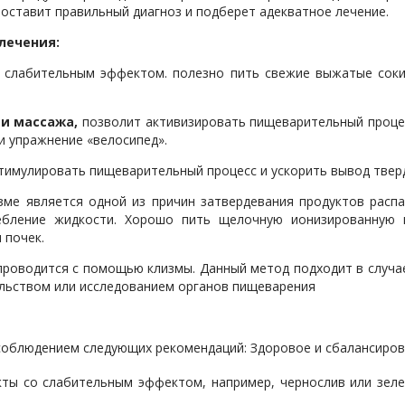
поставит правильный диагноз и подберет адекватное лечение.
лечения:
 слабительным эффектом. полезно пить свежие выжатые соки
и массажа,
позволит активизировать пищеварительный процес
и упражнение «велосипед».
тимулировать пищеварительный процесс и ускорить вывод тверд
зме является одной из причин затвердевания продуктов расп
ебление жидкости. Хорошо пить щелочную ионизированную в
 почек.
 проводится с помощью клизмы. Данный метод подходит в случа
ельством или исследованием органов пищеварения
 соблюдением следующих рекомендаций: Здоровое и сбалансиров
ты со слабительным эффектом, например, чернослив или зеле