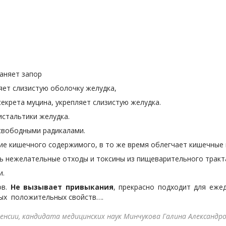
аняет запор
яет слизистую оболочку желудка,
крета муцина, укрепляет слизистую желудка.
истальтики желудка.
свободными радикалами.
е кишечного содержимого, в то же время облегчает кишечные 
ь нежелательные отходы и токсины из пищеварительного тракт
и.
ов.
Не вызывает привыкания
, прекрасно подходит для еже
ных положительных свойств….
енсии, кандидата медицинских наук Минчукова Галина Александро