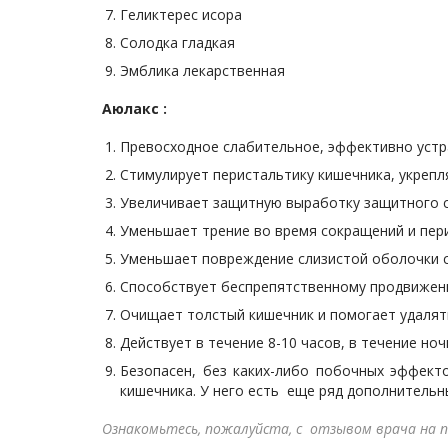
Геликтерес исора
Солодка гладкая
Эмблика лекарственная
Аюлакс :
Превосходное слабительное, эффективно устр
Стимулирует перистальтику кишечника, укрепл
Увеличивает защитную выработку защитного се
Уменьшает трение во время сокращений и пер
Уменьшает повреждение слизистой оболочки 
Способствует беспрепятственному продвижени
Очищает толстый кишечник и помогает удалят
Действует в течение 8-10 часов, в течение ноч
Безопасен, без каких-либо побочных эффект
кишечника. У него есть еще ряд дополнитель
Ознакомьтесь, пожалуйста, с отзывом врача на п