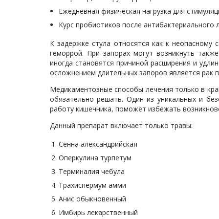
Ежедневная физическая нагрузка для стимуля
Курс пробиотиков после антибактериального л
К задержке стула относятся как к неопасному 
геморрой. При запорах могут возникнуть такж
иногда становятся причиной расширения и удли
осложнением длительных запоров является рак п
Медикаментозные способы лечения только в край
обязательно решать. Один из уникальных и бе
работу кишечника, поможет избежать возникнове
Данный препарат включает только травы:
Сенна александрийская
Оперкулина турпетум
Терминалия чебула
Трахиспермум амми
Анис обыкновенный
Имбирь лекарственный