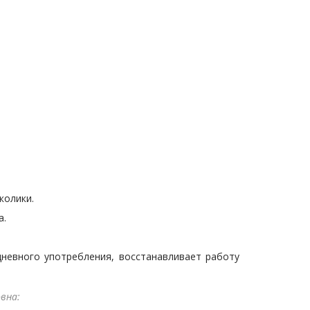
колики.
а.
дневного употребления, восстанавливает работу
вна: