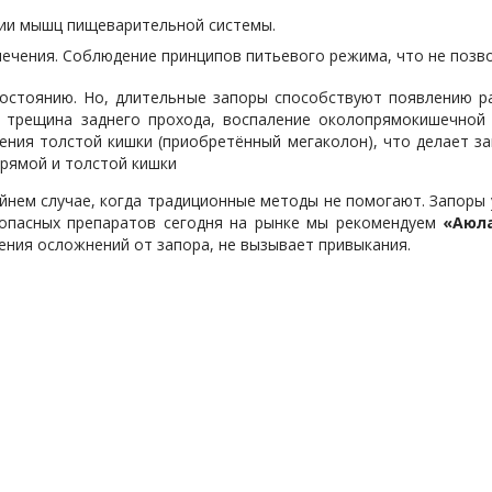
ции мышц пищеварительной системы.
ечения. Соблюдение принципов питьевого режима, что не позво
состоянию. Но, длительные запоры способствуют появлению р
е трещина заднего прохода, воспаление околопрямокишечной 
нения толстой кишки (приобретённый мегаколон), что делает 
рямой и толстой кишки
нем случае, когда традиционные методы не помогают. Запоры у
зопасных препаратов сегодня на рынке мы рекомендуем
«Аюл
ния осложнений от запора, не вызывает привыкания.