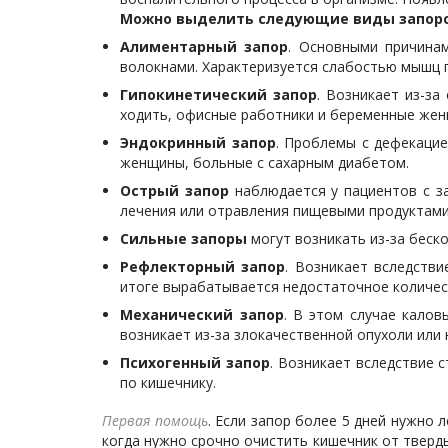
Можно выделить следующие виды запоро
Алиментарный запор
. Основными причинам
волокнами. Характеризуется слабостью мышц 
Гипокинетический запор
. Возникает из-за
ходить, офисные работники и беременные же
Эндокринный запор
. Проблемы с дефекацие
женщины, больные с сахарным диабетом.
Острый запор
наблюдается у пациентов с з
лечения или отравления пищевыми продуктами
Сильные запоры
могут возникать из-за беск
Рефлекторный запор
. Возникает вследств
итоге вырабатывается недостаточное количес
Механический запор
. В этом случае кало
возникает из-за злокачественной опухоли или
Психогенный запор
. Возникает вследствие
по кишечнику.
Первая помощь
. Если запор более 5 дней нужно 
когда нужно срочно очистить кишечник от тверды