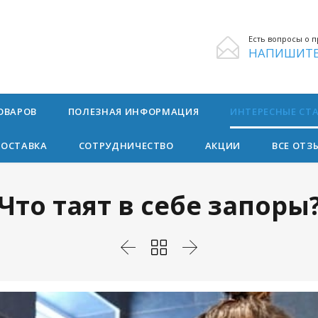
Есть вопросы о п

НАПИШИТЕ
Skip
ОВАРОВ
ПОЛЕЗНАЯ ИНФОРМАЦИЯ
ИНТЕРЕСНЫЕ СТ
to
content
ДОСТАВКА
СОТРУДНИЧЕСТВО
АКЦИИ
ВСЕ ОТЗ
Что таят в себе запоры


