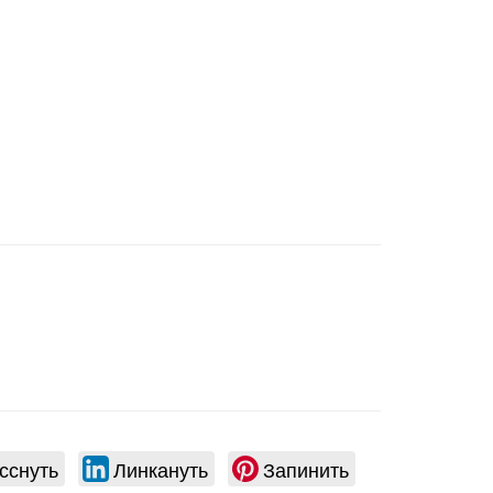
ты
!
ть
ым
сснуть
Линкануть
Запинить
d,