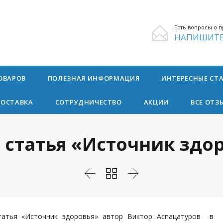
Есть вопросы о п

НАПИШИТЕ
Skip
ОВАРОВ
ПОЛЕЗНАЯ ИНФОРМАЦИЯ
ИНТЕРЕСНЫЕ СТ
to
content
ДОСТАВКА
СОТРУДНИЧЕСТВО
АКЦИИ
ВСЕ ОТЗ
 статья «Источник здо



татья «Источник здоровья» автор Виктор Аспацатуров в