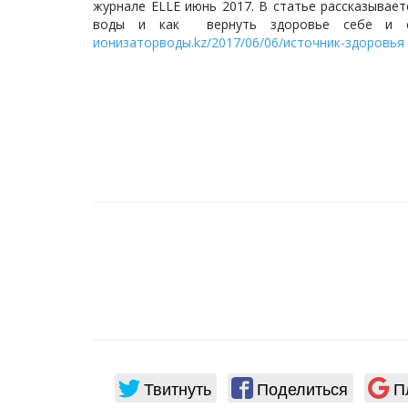
журнале ELLE июнь 2017. В статье рассказывае
воды и как вернуть здоровье себе и св
ионизаторводы.kz/2017/06/06/источник-здоровья
С 
202
Уваж
всег
пож
пере
Твитнуть
Поделиться
П