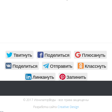
в
Твитнуть
Поделиться
Плюсануть
Поделиться
Отправить
Класснуть
Линкануть
Запинить
© 2017 ИонизаторВоды - все права защищены
Разработка сайта
Creative Design