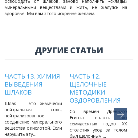
освободить от шлаков, заново наполнить «склады»
минеральными веществами и жить, не жалуясь на
здоровье. Мы вам этого искренне желаем.
ДРУГИЕ СТАТЬИ
ЧАСТЬ 13. ХИМИЯ
ЧАСТЬ 12.
ВЫВЕДЕНИЯ
ЩЕЛОЧНЫЕ
ШЛАКОВ
МЕТОДИКИ
ОЗДОРОВЛЕНИЯ
Шлак — это химически
нейтральная соль,
Со времен Древнего
нейтрализованное
Египта вплоть до
соединение минерального
семидесятых годов ХХ
о
вещества с кислотой. Если
столетия уход за телом
ц
нарушить эту…
был щелочным….
у