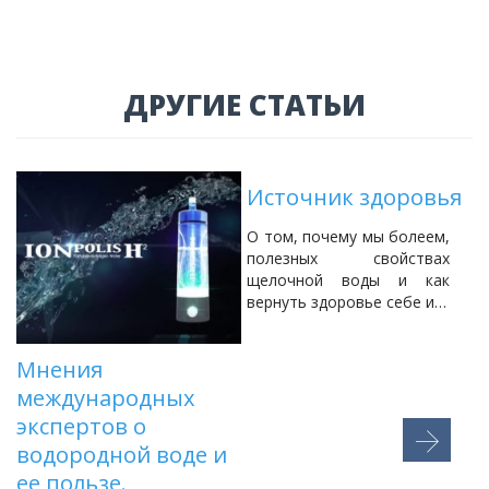
ДРУГИЕ СТАТЬИ
Источник здоровья
О том, почему мы болеем,
полезных свойствах
щелочной воды и как
вернуть здоровье себе и…
Н
Мнения
ж
международных
п
к
экспертов о
п
водородной воде и
ее пользе.