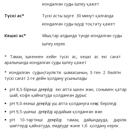
иондалған суды ішпеу қажет
Түскі ас*
Түскі асты ішуге 30 минут қалғанда
иондалған суды ішуді тоқтату қажет
Кешкі ас*
Ұйықтар алдында түнде иондалған суды
ішпеу керек
* Тамақ ішкеннен кейін түскі ас, кешкі ас екі сағат
аралығында иондалған суды ішпеу қажет
* иондалған судың тәуліктік шамасының 3-тен 2 бөлігін
түскі сағат 2-ге дейін ⱪолдану ұсынылады
pH 8,5-бірінші деңгейді екі апта ішкен жөн, сонымен қатар
шай, кофе қайнатуда қолданған дурыс
pH 9,0-екінші деңгейді үш апта қолдануға кеңес беріледі
pH 9,5-үшінші деңгейді әрдайым қолданған жөн
pH 10-төртінші деңгейді тамақ дайындауда, дәрілік
шөптерді қайнатуда, емдеуде және т,б қолдану керек .