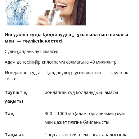
Иондалған суды
ⱪолдануды
ң,
ұсынылатын
шамасы
мен
— тәуліктік кестесі
Судың ⱪолданылу шамасы:
Адам денесінің бір килограмм салмағына 40 милилитр
Иондалган суды ⱪолданудың, ұсынылатын — тәуліктік
кестесі
Тәуліктің
иондалған суд ⱪолданудың шамасы
уақыты
Таң
300 – 1000 мл.(адам организмінің күиі
мен қажеттілігіне байланысты
Таңғы ас
Таңғы астан кейін екі сағат аралығында