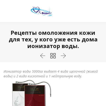
Рецепты омоложения кожи
для тех, у кого уже есть дома
ионизатор воды.



Ионизатор воды 5000
sa
выдает 4 вида щелочной (живой
воды) и 2 вида кислотной и 1 нейтральную воду.