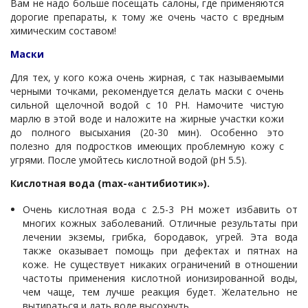
Вам не надо больше посещать салоны, где применяются
дорогие препараты, к тому же очень часто с вредным
химическим составом!
Маски
Для тех, у кого кожа очень жирная, с так называемыми
черными точками, рекомендуется делать маски с очень
сильной щелочной водой с 10 PH. Намочите чистую
марлю в этой воде и наложите на жирные участки кожи
до полного высыхания (20-30 мин). Особенно это
полезно для подростков имеющих проблемную кожу с
угрями. После умойтесь кислотной водой (рН 5.5).
Кислотная вода (
max
-«антибиотик»).
Очень кислотная вода с 2.5-3 PH может избавить от
многих кожных заболеваний. Отличные результаты при
лечении экземы, грибка, бородавок, угрей. Эта вода
также оказывает помощь при дефектах и пятнах на
коже. Не существует никаких ограничений в отношении
частоты применения кислотной ионизированной воды,
чем чаще, тем лучше реакция будет. Желательно не
вытираться и дать воде высохнуть.