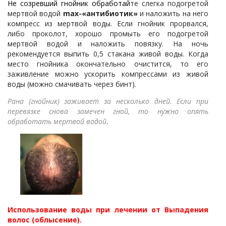
Не созревший гнойник обработай
те слегка подогретой
мертвой водой
max
-«антибиотик»
и наложить на него
компресс из мертвой воды. Если гнойник прорвался,
либо проколот, хорошо промыть его подогретой
мертвой водой и наложить повязку. На ночь
рекомендуется выпить 0,5 стакана живой воды. Когда
место гнойника окончательно очистится, то его
заживление можно ускорить компрессами из живой
воды (можно смачивать через бинт).
Рана (гнойник) заживает за несколько дней. Если при
перевязке снова замечен гной, то нужно опять
обработать мертвой водой
.
Использование воды при лечении от
Выпадения
волос (облысение).