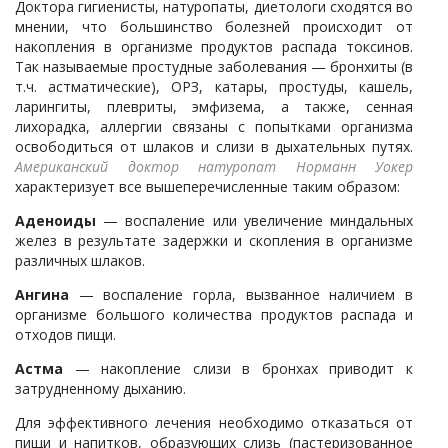
Доктора гигиенисты, натуропаты, диетологи сходятся во
мнении, что большинство болезней происходит от
накопления в организме продуктов распада токсинов.
Так называемые простудные заболевания — бронхиты (в
т.ч. астматические), ОРЗ, катары, простуды, кашель,
ларингиты, плевриты, эмфизема, а также, сенная
лихорадка, аллергии связаны с попытками организма
освободиться от шлаков и слизи в дыхательных путях.
Американский доктор натуропат Норманн Уокер
характеризует все вышеперечисленные таким образом:
Аденоиды
— воспаление или увеличение миндальных
желез в результате задержки и скопления в организме
различных шлаков.
Ангина
— воспаление горла, вызванное наличием в
организме большого количества продуктов распада и
отходов пищи.
Астма
— накопление слизи в бронхах приводит к
затрудненному дыханию.
Для эффективного лечения необходимо отказаться от
пищи и напитков, образующих слизь (пастеризованное