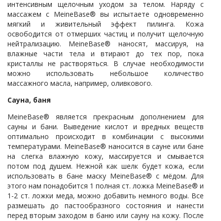
интенсивным щелочным уходом за телом. Наряду с
массажем с MeineBase® вы испытаете одновременно
мягкий и живительный эффект пилинга. Кожа
освободится от отмерших частиц и получит щелочную
нейтрализацию. MeineBase® наносят, массируя, на
влажные части тела и втирают до тех пор, пока
кристаллы не растворяться. В случае необходимости
можно использовать небольшое количество
массажного масла, например, оливкового.
Сауна, баня
MeineBase® является прекрасным дополнением для
сауны и бани. Выведение кислот и вредных веществ
оптимально происходит в комбинации с высокими
температурами. MeineBase® наносится в сауне или бане
на слегка влажную кожу, массируется и смывается
потом под душем. Нежной как шелк будет кожа, если
использовать в бане маску MeineBase® с мёдом. Для
этого нам понадобится 1 полная ст. ложка MeineBase® и
1-2 ст. ложки меда, можно добавить немного воды. Все
размешать до пастообразного состояния и нанести
перед вторым заходом в баню или сауну на кожу. После