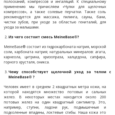
полосканий, компрессов и ингаляций. К специальному
применению мы причисляем «Чулки для щелочных
компрессов», а также солевые перчатки. Также соль
рекомендуется для массажа, пилинга, сауны, бани,
чистки зубов, при уходе за областью гениталий, для
ухода за малышами.
Из чего состоит смесь MeineBase®?
MeineBase® состоит из гидрокарбоната натрия, морской
соли, карбоната натрия; натуральных минералов: агата,
карнеола, цитрина, хризопраза, халцедона, сапфира,
горного хрусталя, оникса.
Чему способствует щелочной уход за телом с
MeineBase® ?
Человек имеет в среднем 2 квадратных метра кожи, на
которой находятся множество потовых и сальных
желез. В некоторых местах находится около 200
потовых желез на один квадратный сантиметр. Это,
например, ступни, ладони рук, подмышечные и
подколенные впадины, локтевые сгибы. Наша кожа это