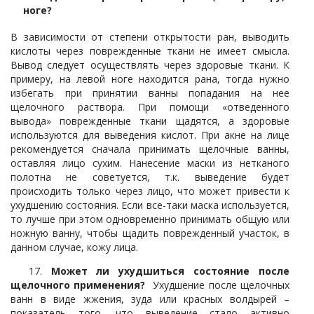
ноге?
В зависимости от степени открытости ран, выводить
кислоты через поврежденные ткани не имеет смысла.
Вывод следует осуществлять через здоровые ткани. К
примеру, на левой ноге находится рана, тогда нужно
избегать при принятии ванны попадания на нее
щелочного раствора. При помощи «отведенного
вывода» поврежденные ткани щадятся, а здоровые
используются для выведения кислот. При акне на лице
рекомендуется сначала принимать щелочные ванны,
оставляя лицо сухим. Нанесение маски из нетканого
полотна не советуется, т.к. выведение будет
происходить только через лицо, что может привести к
ухудшению состояния. Если все-таки маска используется,
то лучше при этом одновременно принимать общую или
ножную ванну, чтобы щадить поврежденный участок, в
данном случае, кожу лица.
17.
Может ли ухудшиться состояние после
щелочного применения?
Ухудшение после щелочных
ванн в виде жжения, зуда или красных волдырей –
показатель того, что выведение стало активно