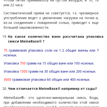
чтобы питье принималось на пустой желудок, в 10, 16
или 22 часа.
Систематический прием не советуется, т.к. чрезмерное
употребление ведет к увеличению нагрузки на почки и,
из-за соединения с поваренной солью, приводит к еще
большей зашлакованности.
На какое количество ванн рассчитана упаковка
смеси MeineBase® ?
75
граммовая упаковка соли на 1-2 общие ванны или 7
ножных.
Упаковка
750
грамм на 15 общих ванн или 100 ножных.
Упаковка
1500
грамм на 30 общих ванн или 200 ножных.
3000
граммовая упаковка 60 общих или 400 ножных.
Чем отличается MeineBase® например от соды?
MeineBase®– это щелочно-минеральная смесь. Вода,
при добавлении необходимого количества этой смеси