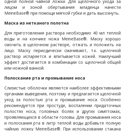
одной полной чайной ложки. Для щелочного ухода за
лицом и зоной обертывания младенца нанести
MeineBase® при помощи мягкой губки и дать высохнуть.
Маска из нетканого полотна
Для приготовления раствора необходимо 40 мл теплой
воды и на кончике ножа MeineBase®. Маску хорошо
смочить в щелочном растворе, отжать и положить на
лицо. Маску периодически смачивают, т.к. щелочной
раствор испаряется и впитывается кожей. Наилучший
эффект достигается в комбинации со щелочной общей
или ножной ванной.
Полоскание рта и промывание носа
Слизистые оболочки являются наиболее эффективными
органами выведения, поэтому и предлагается щелочной
уход за полостью рта и промывание носа. Особенно
рекомендуется при простуде, воспалении придаточных
полостях носа, головных болях и других симптомах,
проявляющихся в области головы. Для промывания носа
и полоскания рта в литр теплой воды добавьте полную
чайную ложку MeineBase®. При использовании стакана