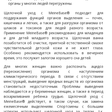
органы у многих людей перегружены.
Щелочной уход с MeineBase® подходит для
поддержания функций органов выделения — почек,
кишечника и лёгких, а также для разгрузки организма от
шлаков и токсинов для людей разного возраста.
Применение MeineBase® рекомендовано для младенцев
и для детей младшего возраста. Щелочная ванна
позаботится об очистке, приятной естественной смазке
чувствительной детской кожи и не жжет глаза.
Особенно рекомендуется использовать в вечернее
время, это послужит залогом хорошего сна детей.
Для многих женщин важно распознать ацидоз
(переокисление) организма с наступлением
климактерического периода. В связи с отсутствием
менструаций, выведение вредных веществ из организма
становиться недостаточным. Проблемы выведения
наблюдаются и у беременных женщин, а также в период
вскармливания ребенка грудью. Щелочной уход с
MeineBase® действует, в таком случае, как замена
ежемесячным выделениям. Спортсмены с большим
успехом используют щелочной уход за телом, т.к.