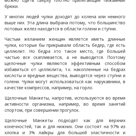
можно одеть сверху плотно прилегающие пижамные
брюки.
У многих людей чулки доходят до колена или немного
выше них. Эта длина выбрана потому, что большинство
потовых желез находится в области голени и ступни.
Частым желанием женщин является иметь длинные
чулки, которые бы прикрывали область бедер, где есть
целлюлит. Но бедра это такое место, где большей
частью все скапливается, а не выводится. Поэтому
щелочные чулки являются эффективным способом
избавиться от целлюлита, т.к. накопленные на бедрах
кислоты и вредные вещества, выводятся через ступни и
голени. Чулки могут использоваться как нарукавники, в
качестве компрессов, например, на горло.
Щелочные Манжеты, напротив, используются во время
активности организма, например, во время занятий
спортом, при совершении прогулок.
Щелочные Манжеты подходят как для верхних
конечностей, так и для нижних. Они состоят на 97% из
хлопка и 3% лайкры для большей эластичности и