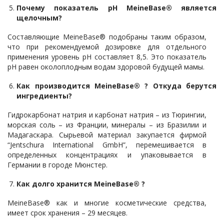
Почему показатель pH MeineBase® является
щелочным?
Составляющие MeineBase® подобраны таким образом,
что при рекомендуемой дозировке для отдельного
применения уровень pH составляет 8,5. Это показатель
рН равен околоплодным водам здоровой будущей мамы.
Как производится MeineBase® ? Откуда берутся
ингредиенты?
Гидрокарбонат натрия и карбонат натрия – из Тюрингии,
морская соль – из Франции, минералы – из Бразилии и
Мадагаскара. Сырьевой материал закупается фирмой
“Jentschura International GmbH”, перемешивается в
определенных концентрациях и упаковывается в
Германии в городе Мюнстер.
Как долго хранится
MeineBase® ?
MeineBase® как и многие косметические средства,
имеет срок хранения – 29 месяцев.