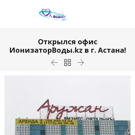
Открылся офис
ИонизаторВоды.kz в г. Астана!


