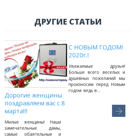
ДРУГИЕ СТАТЬИ
С НОВЫМ ГОДОМ!
2020г.!
о
Уважаемые друзья!
Больше всего веселых и
душевных пожеланий мы
произносим перед Новым
о
годом: ведь в…
Дорогие женщины
у
M
поздравляем вас с 8
W
марта!!!
Милые женщины! Наши
замечательные дамы,
самые обаятельные и