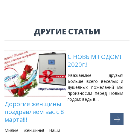
ДРУГИЕ СТАТЬИ
С НОВЫМ ГОДОМ!
2020г.!
о
Уважаемые друзья!
Больше всего веселых и
душевных пожеланий мы
произносим перед Новым
о
годом: ведь в…
Дорогие женщины
у
M
поздравляем вас с 8
W
марта!!!
Милые женщины! Наши