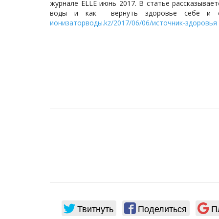
журнале ELLE июнь 2017. В статье рассказывае
воды и как вернуть здоровье себе и св
ионизаторводы.kz/2017/06/06/источник-здоровья
С 
202
Уваж
всег
пож
пере
Твитнуть
Поделиться
П