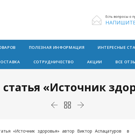
Есть вопросы о п

НАПИШИТЕ
Skip
ОВАРОВ
ПОЛЕЗНАЯ ИНФОРМАЦИЯ
ИНТЕРЕСНЫЕ СТ
to
content
ДОСТАВКА
СОТРУДНИЧЕСТВО
АКЦИИ
ВСЕ ОТЗ
 статья «Источник здо



татья «Источник здоровья» автор Виктор Аспацатуров в