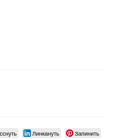
ты
!
ть
ым
сснуть
Линкануть
Запинить
d,