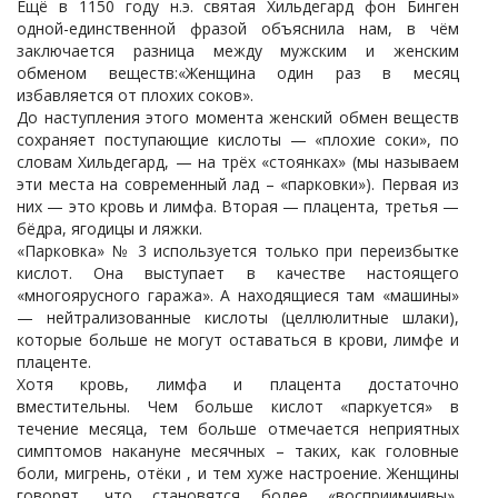
Ещё в 1150 году н.э. святая Хильдегард фон Бинген
одной-единственной фразой объяснила нам, в чём
заключается разница между мужским и женским
обменом веществ:«Женщина один раз в месяц
избавляется от плохих соков».
До наступления этого момента женский обмен веществ
сохраняет поступающие кислоты — «плохие соки», по
словам Хильдегард, — на трёх «стоянках» (мы называем
эти места на современный лад – «парковки»). Первая из
них — это кровь и лимфа. Вторая — плацента, третья —
бёдра, ягодицы и ляжки.
«Парковка» № 3 используется только при переизбытке
кислот. Она выступает в качестве настоящего
«многоярусного гаража». А находящиеся там «машины»
— нейтрализованные кислоты (целлюлитные шлаки),
которые больше не могут оставаться в крови, лимфе и
плаценте.
Хотя кровь, лимфа и плацента достаточно
вместительны. Чем больше кислот «паркуется» в
течение месяца, тем больше отмечается неприятных
симптомов накануне месячных – таких, как головные
боли, мигрень, отёки , и тем хуже настроение. Женщины
говорят, что становятся более «восприимчивы»,