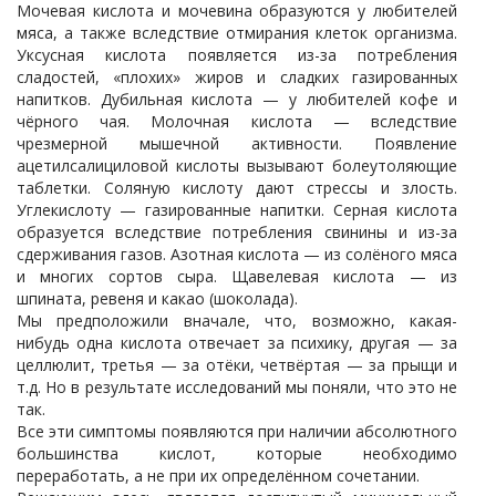
Мочевая кислота и мочевина образуются у любителей
мяса, а также вследствие отмирания клеток организма.
Уксусная кислота появляется из-за потребления
сладостей, «плохих» жиров и сладких газированных
напитков. Дубильная кислота — у любителей кофе и
чёрного чая. Молочная кислота — вследствие
чрезмерной мышечной активности. Появление
ацетилсалициловой кислоты вызывают болеутоляющие
таблетки. Соляную кислоту дают стрессы и злость.
Углекислоту — газированные напитки. Серная кислота
образуется вследствие потребления свинины и из-за
сдерживания газов. Азотная кислота — из солёного мяса
и многих сортов сыра. Щавелевая кислота — из
шпината, ревеня и какао (шоколада).
Мы предположили вначале, что, возможно, какая-
нибудь одна кислота отвечает за психику, другая — за
целлюлит, третья — за отёки, четвёртая — за прыщи и
т.д. Но в результате исследований мы поняли, что это не
так.
Все эти симптомы появляются при наличии абсолютного
большинства кислот, которые необходимо
переработать, а не при их определённом сочетании.