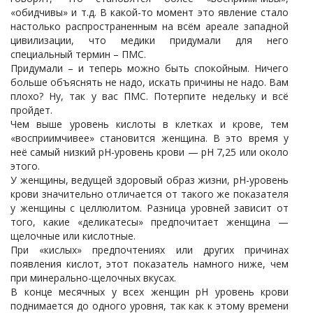
«обидчивы» и т.д. В какой-то момент это явление стало
настолько распространенным на всём ареале западной
цивилизации, что медики придумали для него
специальный термин – ПМС.
Придумали – и теперь можно быть спокойным. Ничего
больше объяснять не надо, искать причины не надо. Вам
плохо? Ну, так у вас ПМС. Потерпите недельку и всё
пройдет.
Чем выше уровень кислоты в клетках и крове, тем
«восприимчивее» становится женщина. В это время у
неё самый низкий рН-уровень крови — рН 7,25 или около
этого.
У женщины, ведущей здоровый образ жизни, рН-уровень
крови значительно отличается от такого же показателя
у женщины с целлюлитом. Разница уровней зависит от
того, какие «деликатесы» предпочитает женщина —
щелочные или кислотные.
При «кислых» предпочтениях или других причинах
появления кислот, этот показатель намного ниже, чем
при минерально-щелочных вкусах.
В конце месячных у всех женщин рН уровень крови
поднимается до одного уровня, так как к этому времени