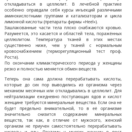
откладываться в целлюлит. В лечебной практике
особенно оправдали себя курсы инъекций различными
аминокислотными группами и катализаторам и цикла
лимонной кислоты (препараты фирмы «Heel»).
Зашлакованные части тела плохо снабжаются кровью.
Разумеется, это касается и областей тела, поражённых
целлюлитом. Температура тканей в этих местах
существенно ниже, чем у тканей с нормальным
кровоснабжением (терморегуляционный тест проф.
Роста).
По окончании климактерического периода у женщины
резко и полностью меняется обмен веществ.
Теперь она сама должна перерабатывать кислоты,
которые до сих пор выводились из организма через
механизм месячных или откладывались в целлюлит. Для
нейтрализации ежедневно поступающих ядов и кислот
женщине требуются минеральные вещества. Если она не
будет предельно внимательной, то в её организме
значительно снизится содержание минеральных
веществ, так как, в отличие от мужского, женский
организм не приучен самостоятельно перерабатывать
кислоты и яды. Поэтому у многих женщин в пост