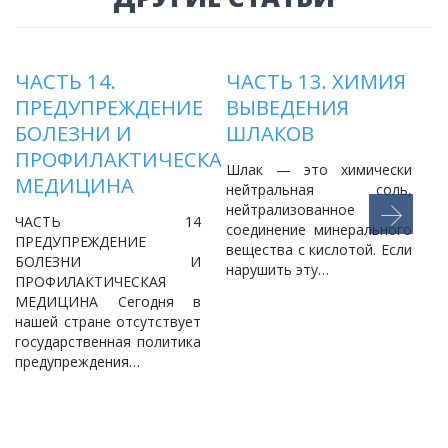
ЧАСТЬ 14.
ЧАСТЬ 13. ХИМИЯ
ПРЕДУПРЕЖДЕНИЕ
ВЫВЕДЕНИЯ
БОЛЕЗНИ И
ШЛАКОВ
ПРОФИЛАКТИЧЕСКАЯ
Шлак — это химически
МЕДИЦИНА
нейтральная соль,
С
нейтрализованное
ЧАСТЬ 14
соединение минерального
с
ПРЕДУПРЕЖДЕНИЕ
вещества с кислотой. Если
с
БОЛЕЗНИ И
нарушить эту…
б
ПРОФИЛАКТИЧЕСКАЯ
МЕДИЦИНА Сегодня в
нашей стране отсутствует
государственная политика
предупреждения…