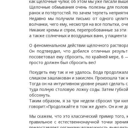
как щелочные чулки; об этом мы уже писали выше
Щелочные обмывания очень полезны для половы
ранок и потёртостей. Но зачем терпеть неприятн
Недавно мы получили письмо от одного целите
волчанки, чего ему, несмотря на все попытки, оч
Никакие кремы и спреи, перепробованные за эти 
а также солнечных и воздушных ванн, у пациента 
О феноменальном действии щёлочного раствора 
Он подтвердил, что добился отличных результ
посоветовал ему сбросить, по крайней мере, 6 —
просто должен был сбросить вес!
Похудеть ему так и не удалось. Вода продолжала
слишком зашлакован и закислен. Произошла так н
Тогда он на интуитивном уровне решил сделать 
туда полную столовую ложку соды. Затем губкой
обсохнуть.
Таким образом, я за три недели сбросил три ки
говорит:«Продолжайте в том же духе!». Он и не д
Мы скажем, что это классический пример того,
правильное с естественнонаучной точки зрени
предоставляет организму возможность выводить ки