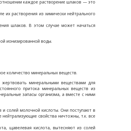
ом отношении каждое растворение шлаков — это
е их растворения из химически нейтрального
дения шлаков. В этом случае может начаться
ой ионизированной воды.
чное количество минеральных веществ.
в жертвовать минеральными веществами для
стоянного притока минеральных веществ из
еральные запасы организма, а вместе с ними
в и солей молочной кислоты. Они поступают в
е нейтрализующие свойства ничтожны, т.к. все
ота, щавелевая кислота, вытесняют из солей