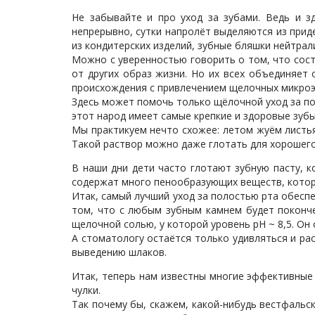
Не забывайте и про уход за зубами. Ведь и 
непрерывно, сутки напролёт выделяются из прид
из кондитерских изделий, зубные бляшки нейтрал
Можно с уверенностью говорить о том, что соста
от других образ жизни. Но их всех объединяет
происхождения с привлечением щелочных микроэ
Здесь может помочь только щёлочной уход за пол
этот народ имеет самые крепкие и здоровые зубы
Мы практикуем нечто схожее: летом жуём листья
Такой раствор можно даже глотать для хорошего
В наши дни дети часто глотают зубную пасту, к
содержат много пенообразующих веществ, котор
Итак, самый лучший уход за полостью рта обеспе
том, что с любым зубным камнем будет поконче
щелочной солью, у которой уровень рН ~ 8,5. Он
А стоматологу остаётся только удивляться и ра
выведению шлаков.
Итак, теперь нам известны многие эффективные 
чулки.
Так почему бы, скажем, какой-нибудь вестфальс