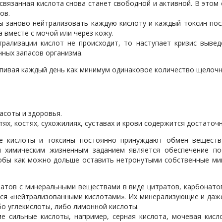
и связанная кислота снова станет свободной и активной. В эт
ов.
 заново нейтрализовать каждую кислоту и каждый токсин посл
а вместе с мочой или через кожу.
трализации кислот не происходит, то наступает кризис выве
ных запасов организма.
пивая каждый день как минимум одинаковое количество щелочн
асоты и здоровья.
гтях, костях, сухожилиях, суставах и крови содержится достато
ие кислоты и токсины постоянно принуждают обмен вещест
 химическим жизненным заданием является обеспечение по
обы как можно дольше оставить нетронутыми собственные мин
ратов с минеральными веществами в виде цитратов, карбонато
яются «нейтрализованными кислотами». Их минерализующие и даж
бо углекислоты, либо лимонной кислоты.
е сильные кислоты, например, серная кислота, мочевая кисл