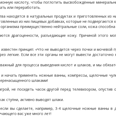
 лимонную кислоту, чтобы поглотить высвобождённые минераль
ать или переработать.
ва находятся в натуральных продуктах и приготовленных из н
отовленных из них пищевых добавках, которые не подвергаются 
з организма преимущественно нейтральные соли, кожа способна
ются драгоценности, разъедающие кожу. Причиной этого мог
известен принцип: «Что не выводится через почки и мочевой п
ез легкие. Если все эти органы не могут вывести достаточно 
 важный для процесса выведения кислот и шлаков, и мы обяза
 начать применять ножные ванны, компрессы, щелочные чулки и
 перенасыщенного шлаками!
грой, не посидеть часок-другой перед телевизором, опустив 
как ступни, активно выводят шлаки.
если вы сделаете, например, 3-4 щелочные ножные ванны в д
учающего вас уже много лет!