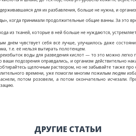
удерживавшаяся для их разбавления, больше не нужна, и организ
ды», когда принимали продолжительные общие ванны. За это вр
вода из тканей, которые в ней больше не нуждаются, устремляет
дым днём чувствует себя всё лучше, улучшилось даже состояни
а, т.е. её нельзя вытирать полотенцем.
ереизбыток воды для разведения кислот — то это можно легко 
о ваши подозрения оправдались, и организм действительно нака
обтирайтесь щелочным раствором, но не забывайте также про о
длительного времени, уже помогли многим пожилым людям изба
краснели, потом розовели, а потом окончательно исчезали. П
зацию.
ДРУГИЕ СТАТЬИ