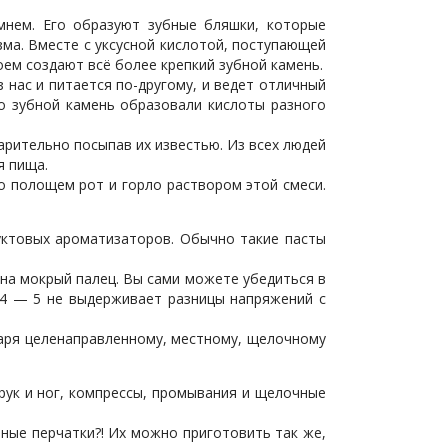
мнем. Его образуют зубные бляшки, которые
ма. Вместе с уксусной кислотой, поступающей
оем создают всё более крепкий зубной камень.
 нас и питается по-другому, и ведет отличный
то зубной камень образовали кислоты разного
арительно посыпав их известью. Из всех людей
я пища.
о полощем рот и горло раствором этой смеси.
руктовых ароматизаторов. Обычно такие пасты
 на мокрый палец. Вы сами можете убедиться в
 4 — 5 не выдерживает разницы напряжений с
даря целенаправленному, местному, щелочному
рук и ног, компрессы, промывания и щелочные
чные перчатки?! Их можно приготовить так же,