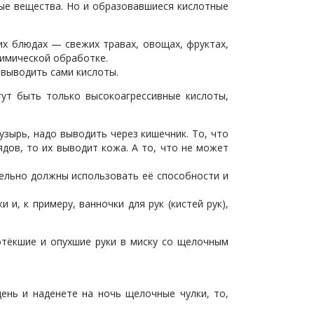
ные вещества. Но и образовавшиеся кислотные
их блюдах — свежих травах, овощах, фруктах,
химической обработке.
 выводить сами кислоты.
ут быть только высокоагрессивные кислоты,
узырь, надо выводить через кишечник. То, что
ядов, то их выводит кожа. А то, что не может
тельно должны использовать её способности и
, к примеру, ванночки для рук (кистей рук),
отёкшие и опухшие руки в миску со щелочным
ень и наденете на ночь щелочные чулки, то,