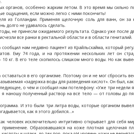
.
х органов, особенно жарким летом. В это время мы сильно п
ые ощущения, если можно легко с ними покончить!
ля из Голландии. Применяя щелочную соль для ванн, он за 
ень долго не удавалось сделать.
годы, не принесли ожидаемого результата. Однако уже после д
исчезли все ранки в ректальной области и в области гениталий.
сообщил нам недавно пациент из Крайльсхайма, который регул
атов. Ему 74 года, и на протяжении нескольких лет он стр
 10 кг. В его теле скопилось слишком много воды. Но как вывес
 оставаться в его организме. Поэтому он и не мог сбросить вес
азываемая «задержка воды для разведения кислот». Он был, как
следующее, о чём и сообщил нам потелефону: «Уже три недели 
 я наношу полученный раствор на всё тело — от головы до пя
лограмма. И это были три литра воды, которые организм вывел
огадывается, как я этого добился…»
 как человек исключительно интуитивно открывает для себя м
я применение. Образовавшаяся на коже плотная щелочная пл
слоты и шлаки, до тех пор, пока рН-уровень кожи не вернётся в