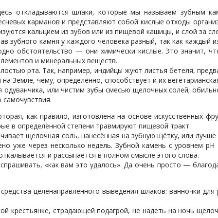
здесь откладываются шлаки, которые мы называем зубным ка
есневых карманов и представляют собой кислые отходы организ
изуются кальцием из зубов или из пищевой кашицы, и слой за сл
в зубного камня у каждого человека разный, так как каждый из
 одно обстоятельство — они химически кислые. Это значит, ч
лементов и минеральных веществ.
остью рта. Так, например, индийцы жуют листья бетеля, предв
 на Земле, чему, определённо, способствует и их вегетарианска
 одуванчика, или чистим зубы смесью щелочных солей; обильн
 самочувствия.
оторая, как правило, изготовлена на основе искусственных ф
ые в определённой степени травмируют пищевой тракт.
чивает щелочная соль, нанесённая на зубную щётку, или лучше
но уже через несколько недель. Зубной камень с уровнем рН
 откалывается и рассыпается в полном смысле этого слова.
сспрашивать, «как вам это удалось». Да очень просто — благо
средства целенаправленного выведения шлаков: ванночки для 
кой крестьянке, страдающей подагрой, не надеть на ночь щело