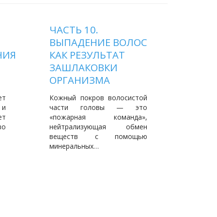
ЧАСТЬ 10.
ЧАСТ
ВЫПАДЕНИЕ ВОЛОС
С ТО
НИЯ
КАК РЕЗУЛЬТАТ
ШЛА
ЗАШЛАКОВКИ
Женски
ОРГАНИЗМА
менст
потом
ет
Кожный покров волосистой
кислот
 и
части головы — это
время…
ет
«пожарная команда»,
во
нейтрализующая обмен
веществ с помощью
минеральных…