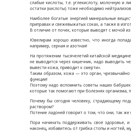
слабые кислоты, т.е. углекислоту, молочную и
остатки (кислоты) тоже необходимо нейтрализов
Наиболее богатые энергией минеральные вещест
приправах и свежевыжатых соках, а также в изг
В отличие от почек, которые выводят с мочой и
Ювелирам хорошо известно, что иногда попада
например, серная и азотная!
На протяжении тысячелетий китайской медицине 
не выводится через кишечник, надо выводить чер
вывести кожа, приводит к смерти».
Таким образом, кожа — это орган, чрезвычайно
функции!
Поэтому надо вспомнить советы наших бабушек и
которые так помогают при болезнях организма,
Почему бы сегодня человеку, страдающему пода
раствором?
Потение ладоней говорит о том, что они, так же 
Пора начинать поддерживать своё здоровье, и 
наконец, избавитесь от грибка стопы и ногтей, м