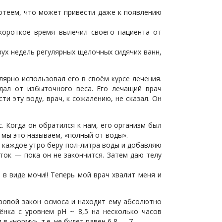
отеем, что может привести даже к появлению
короткое время вылечил своего пациента от
вух недель регулярных щелочных сидячих ванн,
ярно использовал его в своём курсе лечения.
адал от избыточного веса. Его лечащий врач
ти эту воду, врач, к сожалению, не сказал. Он
. Когда он обратился к нам, его организм был
 мы это называем, «полный от воды».
я каждое утро беру пол-литра воды и добавляю
ток — пока он не закончится. Затем даю телу
 в виде мочи!! Теперь мой врач хвалит меня и
ировой закон осмоса и находит ему абсолютно
ёнка с уровнем рН ~ 8,5 на несколько часов
 «норму», т.е. не будет равен 6,8 — 7.