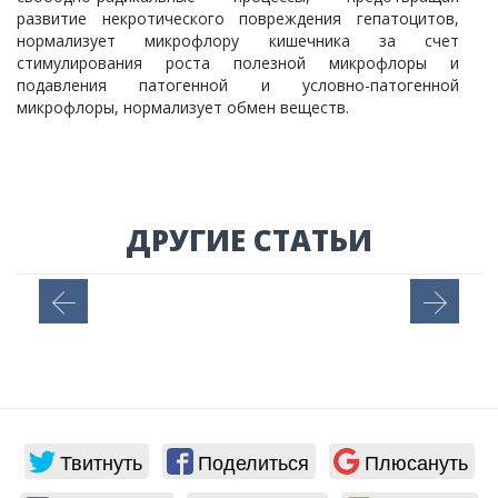
развитие некротического повреждения гепатоцитов,
нормализует микрофлору кишечника за счет
стимулирования роста полезной микрофлоры и
подавления патогенной и условно-патогенной
микрофлоры, нормализует обмен веществ.
ДРУГИЕ СТАТЬИ
Источник здоровья
О том, почему мы болеем,
полезных свойствах
щелочной воды и как
вернуть здоровье себе и…
Твитнуть
Поделиться
Плюсануть
Н