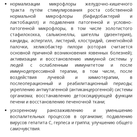
нормализации микрофлоры желудочно-кишечного
тракта путём стимулирования роста собственной
нормальной микрофлоры (бифидобактерий и
лактобацилл) и подавления патогенной и условно-
патогенной микрофлоры, в том числе золотистого
стафилококка, сальмонеллы, шигеллы (дизентерия),
кандиды, аспергилл, листерий, клостридий, синегнойной
палочки, хеликобактер пилори (которая считается
основной причиной возникновения язвенных болезней);
активизации и восстановлению иммунной системы у
людей с ослабленным иммунитетом и после
иммунодепрессивной терапии, в том числе, после
воздействия лучевой и химиотерапии, в
послеоперационный и реабилитационный периоды;
укреплению антмутагенной (антиканцерогенной) системы
организма; восстанавлению детоксицирующей функции
печени и восстановлению печеночной ткани;
ускоренному ранозаживлению и уменьшению
воспалительных процессов в организме; подавлению
вирусов гепатита С, герпеса и гриппа; улучшению общего
самочувствия.