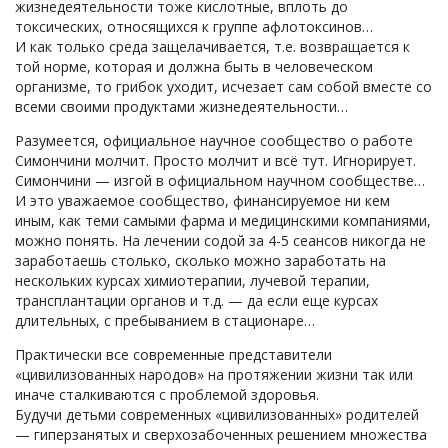
жизнедеятельности тоже кислотные, вплоть до
токсических, относящихся к группе афлотоксинов…
И как только среда защелачивается, т.е. возвращается к
той норме, которая и должна быть в человеческом
организме, то грибок уходит, исчезает сам собой вместе со
всеми своими продуктами жизнедеятельности…
Разумеется, официальное научное сообщество о работе
Симончини молчит. Просто молчит и всё тут. Игнорирует.
Симончини — изгой в официальном научном сообществе…
И это уважаемое сообщество, финансируемое ни кем
иным, как теми самыми фарма и медицинскими компаниями,
можно понять. На лечении содой за 4-5 сеансов никогда не
заработаешь столько, сколько можно заработать на
нескольких курсах химиотерапии, лучевой терапии,
трансплантации органов и т.д. — да если еще курсах
длительных, с пребыванием в стационаре…
Практически все современные представители
«цивилизованных народов» на протяжении жизни так или
иначе сталкиваются с проблемой здоровья.
Будучи детьми современных «цивилизованных» родителей
— гиперзанятых и сверхозабоченных решением множества