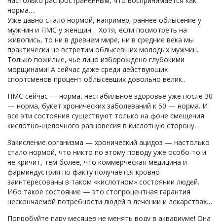
настолько распространенным, что воспринимается как
норма….
Уже давно стало нормой, например, раннее облысение у
мужчин и ПМС у женщин… Хотя, если посмотреть на
живопись, то ни в древнем мире, ни в средние века мы
практически не встретим облысевших молодых мужчин.
Только пожилые, чье лицо изборождено глубокими
морщинами! А сейчас даже среди действующих
спортсменов процент облысевших довольно велик..
ПМС сейчас — норма, нестабильное здоровье уже после 30
— норма, букет хронических заболеваний к 50 — норма. И
все эти состояния существуют только на фоне смещения
кислотно-щелочного равновесия в кислотную сторону…
Закисление организма — хронический ацидоз — настолько
стало нормой, что никто по этому поводу уже особо-то и
не кричит, тем более, что коммерческая медицина и
фарминдустрия по факту получается кровно
заинтересованы в таком «кислотном» состоянии людей.
Ибо такое состояние — это стопроцентная гарантия
нескончаемой потребности людей в лечении и лекарствах…
Попробуйте пару месяцев не менять воду в аквариуме! Она