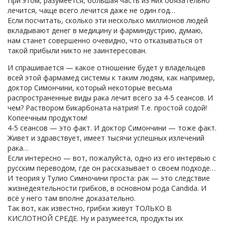
При этом, разумеется, большая часть из них обязательно
лечится, чаще всего лечится даже не один год…
Если посчитать, сколько эти несколько миллионов людей
вкладывают денег в медицину и фарминдустрию, думаю,
нам станет совершенно очевидно, что отказываться от
такой прибыли никто не заинтересован.
И спрашивается — какое отношение будет у владельцев
всей этой фармамед системы к таким людям, как например,
доктор Симончини, который некоторые весьма
распространенные виды рака лечит всего за 4-5 сеансов. И
чем? Раствором бикарбоната натрия! Т.е. простой содой!
Копеечным продуктом!
4-5 сеансов — это факт. И доктор Симончини — тоже факт.
Живет и здравствует, имеет тысячи успешных излечений
рака…
Если интересно — вот, пожалуйста, одно из его интервью с
русским переводом, где он рассказывает о своем подходе…
И теория у Тулио Симночини проста: рак — это следствие
жизнедеятельности грибков, в основном рода Candida. И
всё у него там вполне доказательно.
Так вот, как известно, грибки живут ТОЛЬКО В
КИСЛОТНОЙ СРЕДЕ. Ну и разумеется, продукты их