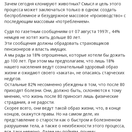
Зачем сегодня клонируют животных? Смысл и цель этого
процесса может заключаться только в одном: создать
беспроблемное и безудержное массовое «производство» с
последующим массовым «потреблением».
Судя по газетным сообщениям от 07 августа 1997г., 44%
немцев не хотят жить дольше 80 лет.
Эти сообщения должны обрадовать страховщиков
пенсионеров и власть имущих.
А мы рады за 18% опрошенных, которые хотели бы дожить
до 100 лет. При этом мы предполагаем, что лишь 18%
нашего населения ведут сознательный здоровый образ
жизни и ожидают своего «заката», не опасаясь старческих
недугов.
Остальные 82% несомненно убеждены в том, что после 80
приходят болезни. Они, должно быть, склоняются к тому
мнению, что жизнь после 80 приносит лишь физические
страдания, а не радости.
Скорее всего, они ведут такой образ жизни, что, в конце
концов, окажутся правы. Но на самом деле, их
представление о старости как о быстром и болезненном
разрушении тела, а также о неизбежности этого процесса,
все-таки неверно. Далее мы поймём, почему.