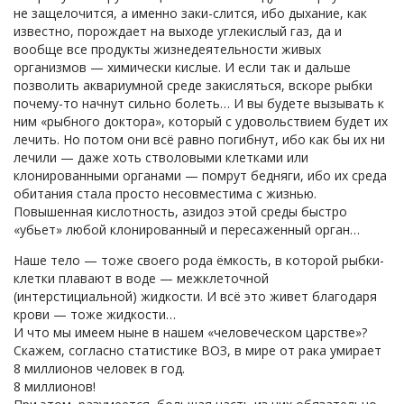
не защелочится, а именно заки-слится, ибо дыхание, как
известно, порождает на выходе углекислый газ, да и
вообще все продукты жизнедеятельности живых
организмов — химически кислые. И если так и дальше
позволить аквариумной среде закисляться, вскоре рыбки
почему-то начнут сильно болеть… И вы будете вызывать к
ним «рыбного доктора», который с удовольствием будет их
лечить. Но потом они всё равно погибнут, ибо как бы их ни
лечили — даже хоть стволовыми клетками или
клонированными органами — помрут бедняги, ибо их среда
обитания стала просто несовместима с жизнью.
Повышенная кислотность, азидоз этой среды быстро
«убьет» любой клонированный и пересаженный орган…
Наше тело — тоже своего рода ёмкость, в которой рыбки-
клетки плавают в воде — межклеточной
(интерстициальной) жидкости. И всё это живет благодаря
крови — тоже жидкости…
И что мы имеем ныне в нашем «человеческом царстве»?
Скажем, согласно статистике ВОЗ, в мире от рака умирает
8 миллионов человек в год.
8 миллионов!