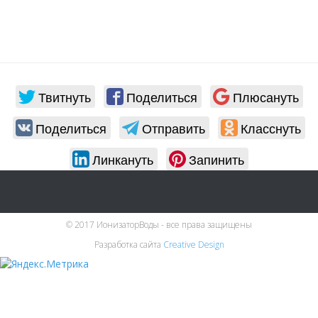
Твитнуть
Поделиться
Плюсануть
Поделиться
Отправить
Класснуть
Линкануть
Запинить
© 2017 ИонизаторВоды - все права защищены
Разработка сайта
Creative Design