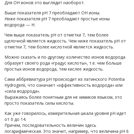
Для ОН ионов это выглядит наоборот.
Выше показателя рН 7 преобладают ОН ионы.
Ниже показателя рН 7 преобладают простые ионы
водорода — Н.
Чем выше показатель рН от отметки 7, тем более
щелочной является жидкость. Чем ниже показатель рН от
отметки 7, тем более кислотной является жидкость.
Можно сказать и по-другому: количество ионов водорода
образует своего рода «градус кислоты», т.е. чем больше
простых ионов водорода, тем кислее жидкость.
Сама аббревиатура рН происходит из латинского Potentia
Hydrogenii, что означает «эффективность водорода» или
«сила водорода».
Выражаясь более понятным для не химиков языком, это
просто показатель силы кислоты.
Как уже говорилось, измерительная шкала уровня рН идет
от 0 до 14.
Причем, последовательность величин здесь
логарифмическая. Это значит, например, что величина рН 6