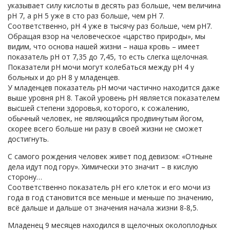
указывает силу кислоты в десять раз больше, чем величина
рН 7, а рН 5 уже в сто раз больше, чем рН 7.
Соответственно, рН 4 уже в тысячу раз больше, чем рН7.
Обращая взор на человеческое «царство природы», мы
видим, что основа нашей жизни – наша кровь – имеет
показатель рН от 7,35 до 7,45, то есть слегка щелочная.
Показатели рН мочи могут колебаться между рН 4 у
больных и до рН 8 у младенцев.
У младенцев показатель рН мочи частично находится даже
выше уровня рН 8. Такой уровень рН является показателем
высшей степени здоровья, которого, к сожалению,
обычный человек, не являющийся продвинутым йогом,
скорее всего больше ни разу в своей жизни не сможет
достигнуть.
С самого рождения человек живет под девизом: «Отныне
дела идут под гору». Химически это значит – в кислую
сторону…
Соответственно показатель рН его клеток и его мочи из
года в год становится все меньше и меньше по значению,
всё дальше и дальше от значения начала жизни 8-8,5.
Младенец 9 месяцев находился в щелочных околоплодных