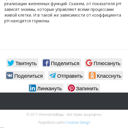
реализации жизненных функций. Скажем, от показателя рН
зависят энзимы, которые управляют всеми процессами
живой клетки. И в такой же зависимости от коэффициента
рН находятся гормоны.
Твитнуть
Поделиться
Плюсануть
Поделиться
Отправить
Класснуть
Линкануть
Запинить
© 2017 ИонизаторВоды - все права защищены
Разработка сайта
Creative Design