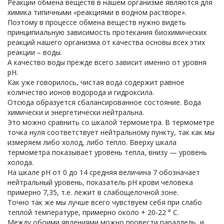
Реакции обмена веществ в нашем организме являются для
химика типичными «реакциями в водном растворе».
Поэтому в процессе обмена веществ нужно видеть
принципиальную зависимость протекания биохимических
реакций нашего организма от качества основы всех этих
реакции – воды.
А качество воды прежде всего зависит именно от уровня
рН.
Как уже говорилось, чистая вода содержит равное
количество ионов водорода и гидроксила.
Отсюда образуется сбалансированное состояние. Вода
химически и энергетически нейтральна.
Это можно сравнить со шкалой термометра. В термометре
точка нуля соответствует нейтральному пункту, так как мы
измеряем либо холод, либо тепло. Вверху шкала
термометра показывает уровень тепла, внизу — уровень
холода.
На шкале рН от 0 до 14 средняя величина 7 обозначает
нейтральный уровень, показатель рН крови человека
примерно 7,35, т.е. лежит в слабощелочной зоне.
Точно так же мы лучше всего чувствуем себя при слабо
теплой температуре, примерно около + 20-22 ° С.
Между обоими явлениями можно провести параллель, и