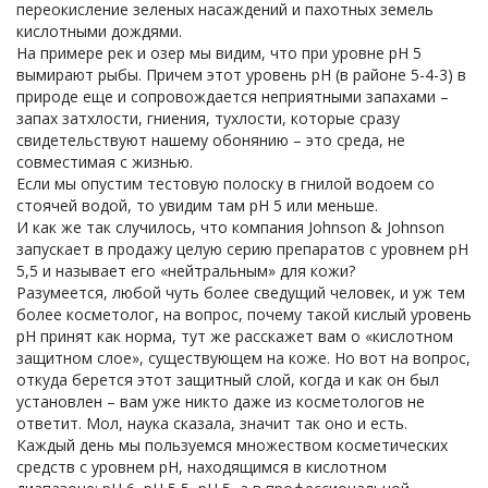
переокисление зеленых насаждений и пахотных земель
кислотными дождями.
На примере рек и озер мы видим, что при уровне рН 5
вымирают рыбы. Причем этот уровень рН (в районе 5-4-3) в
природе еще и сопровождается неприятными запахами –
запах затхлости, гниения, тухлости, которые сразу
свидетельствуют нашему обонянию – это среда, не
совместимая с жизнью.
Если мы опустим тестовую полоску в гнилой водоем со
стоячей водой, то увидим там рН 5 или меньше.
И как же так случилось, что компания Johnson & Johnson
запускает в продажу целую серию препаратов с уровнем рН
5,5 и называет его «нейтральным» для кожи?
Разумеется, любой чуть более сведущий человек, и уж тем
более косметолог, на вопрос, почему такой кислый уровень
рН принят как норма, тут же расскажет вам о «кислотном
защитном слое», существующем на коже. Но вот на вопрос,
откуда берется этот защитный слой, когда и как он был
установлен – вам уже никто даже из косметологов не
ответит. Мол, наука сказала, значит так оно и есть.
Каждый день мы пользуемся множеством косметических
средств с уровнем рН, находящимся в кислотном