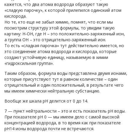
кажется, что два атома водорода образуют такую
«сладкую парочку», к которой прилепился одинокий атом
кислорода.
Но те, кто еще не забыл химию, помнят, что если мы
посмотрим структуру этой формулы, то увидим такую
картину: Н-ОН, где Н – это положительно-заряженный ион,
а группа ОН – это отрицательно-заряженный ион.
То есть «сладкая парочка» тут действительно имеется, но
это соединение атома водорода и кислорода, которые
создают устойчивую единицу, называемую в химии
«гидроксильная группа».
Таким образом, формула воды представлена двумя ионами,
которые присутствуют тут в равном количестве – один
отрицательный и один положительный, в результате чего
мы имеем химически нейтральную субстанцию.
Вообще же шкала рН делится от 0 до 14.
7 — пункт нейтральности – это и есть показатель рН воды.
При показателе рН 0 — мы имеем дело с самой высокой
концентрацией водорода, в то время как при показателе
рН14 ионы водорода почти не встречаются.