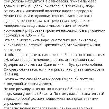
Они должны находиться в равновесии, причем перевес
должен быть на щелочной стороне, так как мы, люди,
относимся к «щелочной половине царства природы».
Жизненная сила и здоровье человека заключается в
щелочах, точнее сказать в щелочных соединениях –
минеральных веществах и микроэлементах, иначе
нормальный рН-уровень крови не находился бы в указанном
промежутке 7,35 — 7,45.
Эта зона может быть нарушена только незначительно,
иначе может наступить критическое, угрожающее жизни
состояние.
Чтобы предотвратить сильное колебание этого показателя
рН, обмен веществ человека располагает различными
буферными системами. Один из них — буфер гемоглобина.
Он сразу снижается, если, например, наступает малокровие
(анемия).
Почка — это самый важный орган буферной системы,
выводящий излишки кислоты.
Легкое регулирует кислотно-щелочной баланс за счет
выдыхания углекислой части. Поэтому важен сознательный
выдох, который должен поддерживаться дыхательными
упражнениями.
Согласно новым исследованиям, печень — это тоже