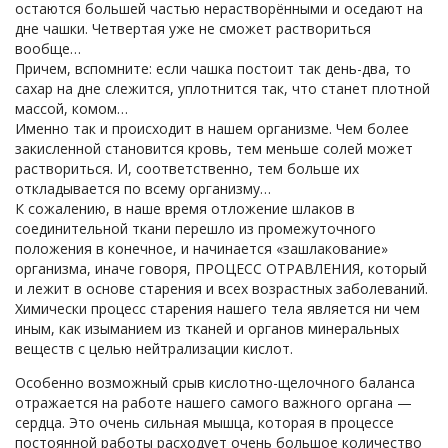
остаются большей частью нерастворёнными и оседают на
дне чашки. Четвертая уже не сможет раствориться
вообще…
Причем, вспомните: если чашка постоит так день-два, то
сахар на дне слежится, уплотнится так, что станет плотной
массой, комом…
Именно так и происходит в нашем организме. Чем более
закисленной становится кровь, тем меньше солей может
раствориться. И, соответственно, тем больше их
откладывается по всему организму…
К сожалению, в наше время отложение шлаков в
соединительной ткани перешло из промежуточного
положения в конечное, и начинается «зашлакование»
организма, иначе говоря, ПРОЦЕСС ОТРАВЛЕНИЯ, который
и лежит в основе старения и всех возрастных заболеваний.
Химически процесс старения нашего тела является ни чем
иным, как изыманием из тканей и органов минеральных
веществ с целью нейтрализации кислот.
Особенно возможный срыв кислотно-щелочного баланса
отражается на работе нашего самого важного органа —
сердца. Это очень сильная мышца, которая в процессе
постоянной работы расходует очень большое количество