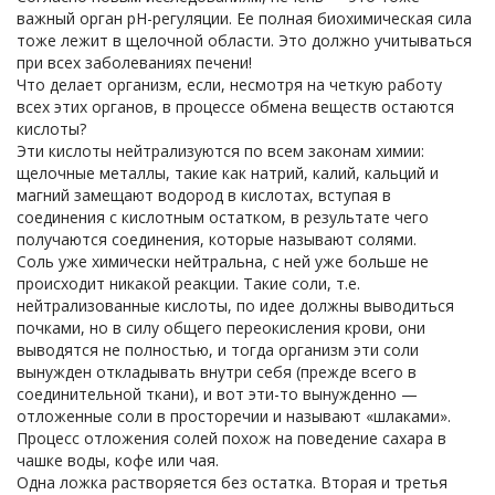
важный орган pH-регуляции. Ее полная биохимическая сила
тоже лежит в щелочной области. Это должно учитываться
при всех заболеваниях печени!
Что делает организм, если, несмотря на четкую работу
всех этих органов, в процессе обмена веществ остаются
кислоты?
Эти кислоты нейтрализуются по всем законам химии:
щелочные металлы, такие как натрий, калий, кальций и
магний замещают водород в кислотах, вступая в
соединения с кислотным остатком, в результате чего
получаются соединения, которые называют солями.
Соль уже химически нейтральна, с ней уже больше не
происходит никакой реакции. Такие соли, т.е.
нейтрализованные кислоты, по идее должны выводиться
почками, но в силу общего переокисления крови, они
выводятся не полностью, и тогда организм эти соли
вынужден откладывать внутри себя (прежде всего в
соединительной ткани), и вот эти-то вынужденно —
отложенные соли в просторечии и называют «шлаками».
Процесс отложения солей похож на поведение сахара в
чашке воды, кофе или чая.
Одна ложка растворяется без остатка. Вторая и третья