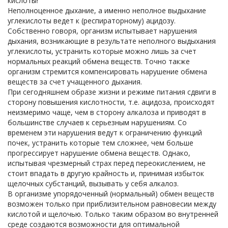
кислоты!
Неполноценное дыхание, а именно неполное выдыхание
углекислоты ведет к (респираторному) ацидозу.
Собственно говоря, организм испытывает нарушения
дыхания, возникающие в результате неполного выдыхания
углекислоты, устранить которые можно лишь за счет
нормальных реакций обмена веществ. Точно также
организм стремится компенсировать нарушение обмена
веществ за счет учащенного дыхания.
При сегодняшнем образе жизни и режиме питания сдвиги в
сторону повышения кислотности, т.е. ацидоза, происходят
неизмеримо чаще, чем в сторону алкалоза и приводят в
большинстве случаев к серьезным нарушениям. Со
временем эти нарушения ведут к ограничению функций
почек, устранить которые тем сложнее, чем больше
прогрессирует нарушение обмена веществ. Однако,
испытывая чрезмерный страх перед переокислением, не
стоит впадать в другую крайность и, принимая избыток
щелочных субстанций, вызывать у себя алкалоз.
В организме упорядоченный (нормальный) обмен веществ
возможен только при приблизительном равновесии между
кислотой и щелочью. Только таким образом во внутренней
среде создаются возможности для оптимальной