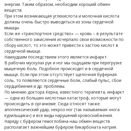
энергии. Таким образом, необходим хороший обмен
веществ.
При этом возникающая углекислота и молочная кислота
должны очень быстро выводиться из зоны сердечной
мышцы.
Если же «транспортное средство» — кровь – в результате
собственного закисления исчерпало свои возможности по
сбору кислот, то это может привести к застою кислот в
сердечной мышце.
Наихудшим последствием этого является инфаркт.
В рабочих мускулах рук и ног мы ощущаем при перегрузке
мышечную боль. Подобное происходит и в сердечной
мышце. Если при этом отсутствует щелочная буферная
соль, то появляются сердечные боли, слабый пульс, сбои
сердцебиения и др. проблемы.
По мнению доктора Керна, известного терапевта, инфаркт
— одна из больших кислотных катастроф, которые могут
происходить в организме. Сюда относят также:
апоплексический удар, некроз ног (так называемая «нога
курильщика») и все виды нарушений кровоснабжения.
Наряду с буфером гемоглобина наш обмен веществ
располагает важнейшим буфером бикарбоната натрия.