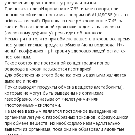
увеличения представляют угрозу для жизни.
При показателе рН крови ниже 7,35, иначе говоря, при
повышенной кислотности мы говорим об АЦИДОЗЕ (от лат.
acidus — кислый). При показателе рН крови выше 7,45, за
счет избытка щелочной среды или недостатка кислоты
(кислотному дефициту), речь идет об алкалозе.
Несмотря на то, что при обмене веществ в кровь все время
поступают кислые продукты обмена (ионы водорода, Н+-
ионы), коэффициент рН крови у здоровых людей остается
постоянным.
Такое состояние постоянной концентрации ионов
водорода в крови называется изогидрией.
Для обеспечения этого баланса очень важными являются
дыхание и почки.
Почки выводят продукты обмена веществ (метаболиты),
которые не могут быть выведены из организма
газообразно. Их называют «нелетучими» или
«постоянными» кислотами.
Не менее важным является постоянное выведение из
организма летучих, газообразных токсинов, образующихся
при обмене веществ. Их необходимо незамедлительно
вывести из организма, пока они не образовали ядовитые