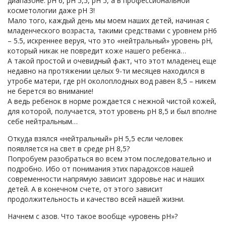
диапазоне: рН 6, рН 5,5, рН 5, а в профессиональной
косметологии даже рН 3!
Мало того, каждый день мы моем наших детей, начиная с
младенческого возраста, такими средствами с уровнем рН6
– 5.5, искреннее веруя, что это «нейтральный» уровень рН,
который никак не повредит коже нашего ребенка…
А такой простой и очевидный факт, что этот младенец еще
недавно на протяжении целых 9-ти месяцев находился в
утробе матери, где рН околоплодных вод равен 8,5 – никем
не берется во внимание!
А ведь ребенок в норме рождается с нежной чистой кожей,
для которой, получается, этот уровень рН 8,5 и был вполне
себе нейтральным…
Откуда взялся «нейтральный» рН 5,5 если человек
появляется на свет в среде рН 8,5?
Попробуем разобраться во всем этом последовательно и
подробно. Ибо от понимания этих парадоксов нашей
современности напрямую зависит здоровье нас и наших
детей. А в конечном счете, от этого зависит
продолжительность и качество всей нашей жизни.
Начнем с азов. Что такое вообще «уровень рН»?