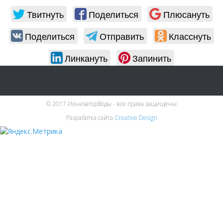
Твитнуть
Поделиться
Плюсануть
Поделиться
Отправить
Класснуть
Линкануть
Запинить
© 2017 ИонизаторВоды - все права защищены
Разработка сайта
Creative Design